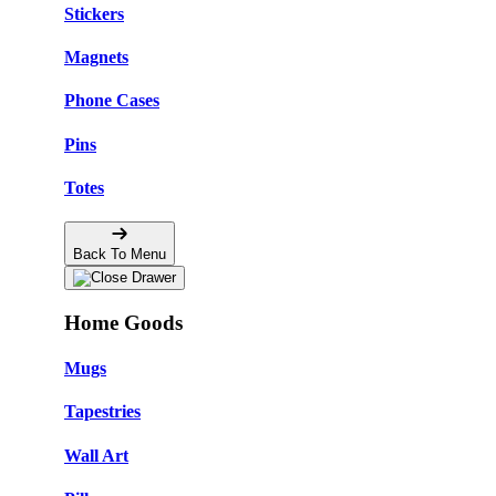
Stickers
Magnets
Phone Cases
Pins
Totes
Back To Menu
Home Goods
Mugs
Tapestries
Wall Art