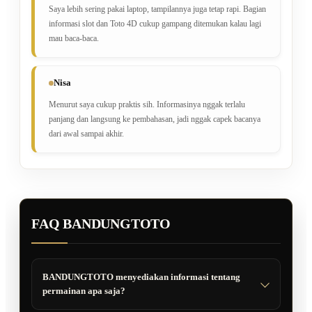
Saya lebih sering pakai laptop, tampilannya juga tetap rapi. Bagian
informasi slot dan Toto 4D cukup gampang ditemukan kalau lagi
mau baca-baca.
Nisa
Menurut saya cukup praktis sih. Informasinya nggak terlalu
panjang dan langsung ke pembahasan, jadi nggak capek bacanya
dari awal sampai akhir.
FAQ BANDUNGTOTO
BANDUNGTOTO menyediakan informasi tentang
permainan apa saja?