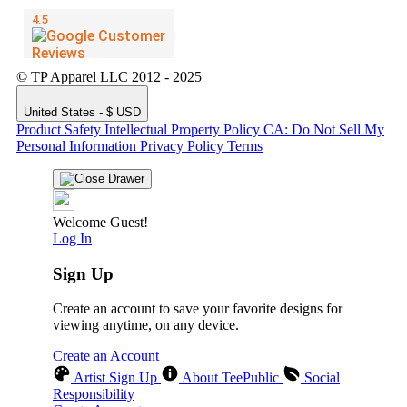
© TP Apparel LLC 2012 - 2025
United States - $ USD
Product Safety
Intellectual Property Policy
CA: Do Not Sell My
Personal Information
Privacy Policy
Terms
Welcome Guest!
Log In
Sign Up
Create an account to save your favorite designs for
viewing anytime, on any device.
Create an Account
Artist Sign Up
About TeePublic
Social
Responsibility