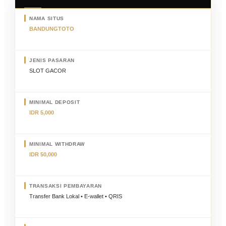
NAMA SITUS
BANDUNGTOTO
JENIS PASARAN
SLOT GACOR
MINIMAL DEPOSIT
IDR 5,000
MINIMAL WITHDRAW
IDR 50,000
TRANSAKSI PEMBAYARAN
Transfer Bank Lokal • E-wallet • QRIS