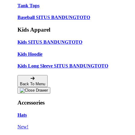
Tank Tops
Baseball SITUS BANDUNGTOTO
Kids Apparel
Kids SITUS BANDUNGTOTO
Kids Hoodie
Kids Long Sleeve SITUS BANDUNGTOTO
Back To Menu
Accessories
Hats
New!