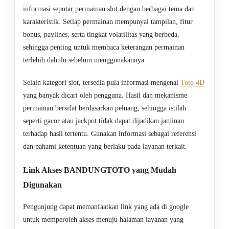
informasi seputar permainan slot dengan berbagai tema dan
karakteristik. Setiap permainan mempunyai tampilan, fitur
bonus, paylines, serta tingkat volatilitas yang berbeda,
sehingga penting untuk membaca keterangan permainan
terlebih dahulu sebelum menggunakannya.
Selain kategori slot, tersedia pula informasi mengenai
Toto 4D
yang banyak dicari oleh pengguna. Hasil dan mekanisme
permainan bersifat berdasarkan peluang, sehingga istilah
seperti gacor atau jackpot tidak dapat dijadikan jaminan
terhadap hasil tertentu. Gunakan informasi sebagai referensi
dan pahami ketentuan yang berlaku pada layanan terkait.
Link Akses BANDUNGTOTO yang Mudah
Digunakan
Pengunjung dapat memanfaatkan link yang ada di google
untuk memperoleh akses menuju halaman layanan yang