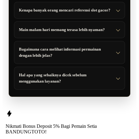
Kenapa banyak orang mencari referensi slot gacor?
Main malam hari memang terasa lebih nyaman?
Bagaimana cara melihat informasi permainan
dengan lebih jelas?
Hal apa yang sebaiknya dicek sebelum
menggunakan layanan?
Nikmati
Bonus Deposit 5%
Bagi Pemain Setia
BANDUNGTOTO!