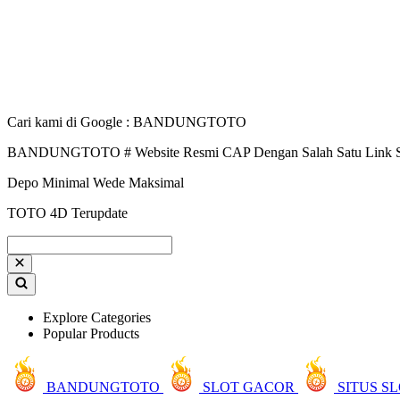
Cari kami di Google : BANDUNGTOTO
BANDUNGTOTO # Website Resmi CAP Dengan Salah Satu Link Slo
Depo Minimal Wede Maksimal
TOTO 4D Terupdate
Explore Categories
Popular Products
BANDUNGTOTO
SLOT GACOR
SITUS S