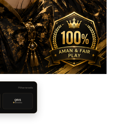
Pilihan tersedia
QRIS
Tersedia