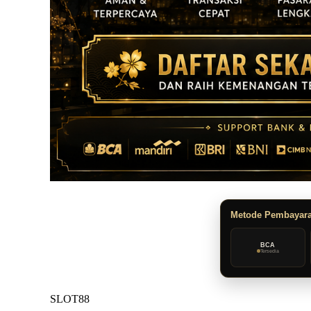
Metode Pembayar
BCA
Tersedia
SLOT88