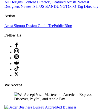
All Designs
Content Directory
Featured Artists
Newest
Designers
Newest SITUS BANDUNGTOTO
Tag Directory
Artists
Artist Signup
Design Guide
TeePublic Blog
Follow Us
We Accept