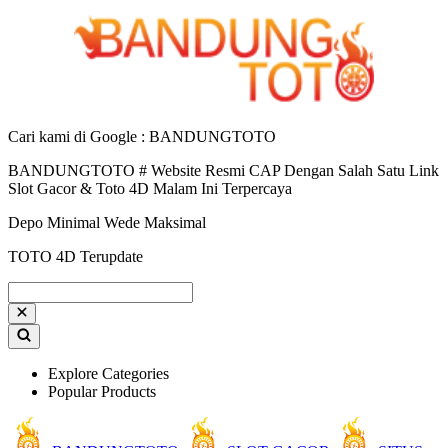
Cari kami di Google : BANDUNGTOTO
BANDUNGTOTO # Website Resmi CAP Dengan Salah Satu Link
Slot Gacor & Toto 4D Malam Ini Terpercaya
Depo Minimal Wede Maksimal
TOTO 4D Terupdate
Explore Categories
Popular Products