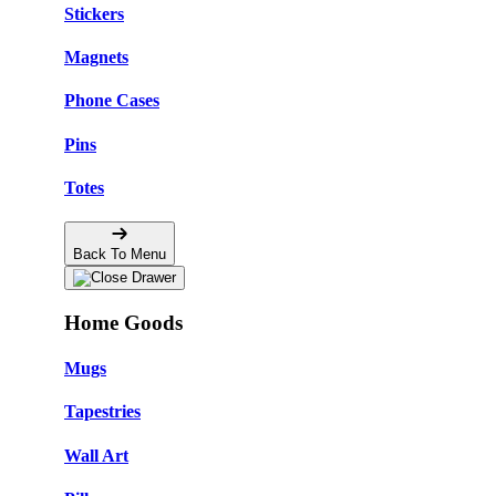
Stickers
Magnets
Phone Cases
Pins
Totes
Back To Menu
Home Goods
Mugs
Tapestries
Wall Art