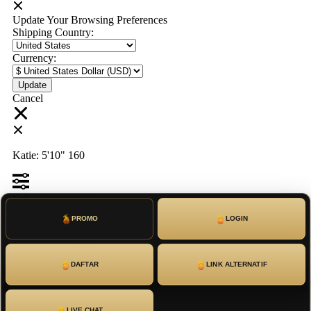
Update Your Browsing Preferences
Shipping Country:
Currency:
Cancel
Katie:
5'10"
160
Select your person:
Male
Female
PROMO
LOGIN
Height
Short
Med
Tall
Weight
DAFTAR
LINK ALTERNATIF
Slim
Avg
Heavy
View Size Chart
Dimas0***
WD
Rp2.250.000
Rizky2***
WD
Rp975.000
AldiK9***
WD
Rp625.000
Andika*
MEMBER WITHDRAW
LIVE CHAT