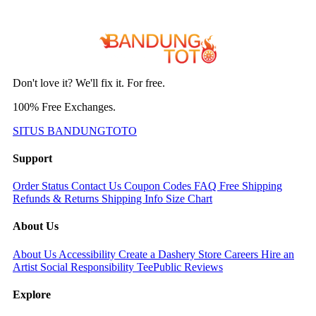
Don't love it? We'll fix it. For free.
100% Free Exchanges.
SITUS BANDUNGTOTO
Support
Order Status
Contact Us
Coupon Codes
FAQ
Free Shipping
Refunds & Returns
Shipping Info
Size Chart
About Us
About Us
Accessibility
Create a Dashery Store
Careers
Hire an
Artist
Social Responsibility
TeePublic Reviews
Explore