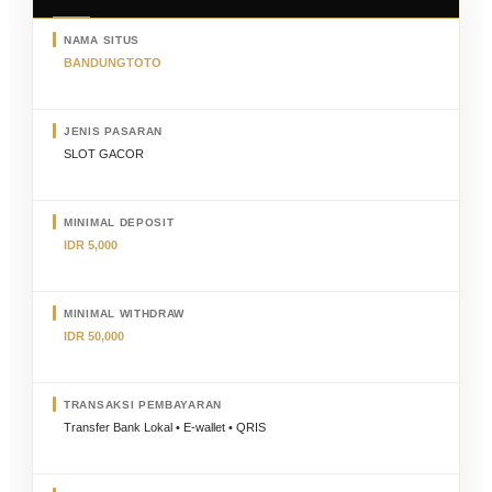
NAMA SITUS
BANDUNGTOTO
JENIS PASARAN
SLOT GACOR
MINIMAL DEPOSIT
IDR 5,000
MINIMAL WITHDRAW
IDR 50,000
TRANSAKSI PEMBAYARAN
Transfer Bank Lokal • E-wallet • QRIS