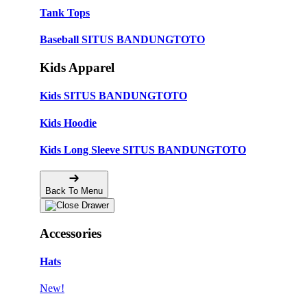
Tank Tops
Baseball SITUS BANDUNGTOTO
Kids Apparel
Kids SITUS BANDUNGTOTO
Kids Hoodie
Kids Long Sleeve SITUS BANDUNGTOTO
Back To Menu
Accessories
Hats
New!