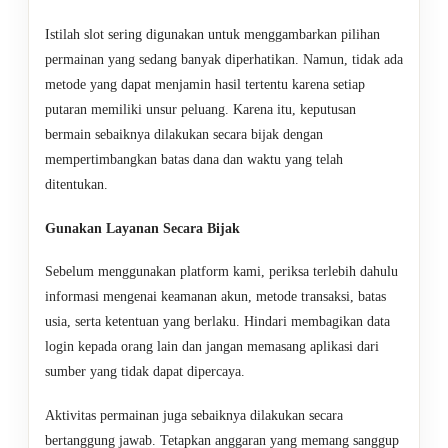
Istilah slot sering digunakan untuk menggambarkan pilihan
permainan yang sedang banyak diperhatikan. Namun, tidak ada
metode yang dapat menjamin hasil tertentu karena setiap
putaran memiliki unsur peluang. Karena itu, keputusan
bermain sebaiknya dilakukan secara bijak dengan
mempertimbangkan batas dana dan waktu yang telah
ditentukan.
Gunakan Layanan Secara Bijak
Sebelum menggunakan platform kami, periksa terlebih dahulu
informasi mengenai keamanan akun, metode transaksi, batas
usia, serta ketentuan yang berlaku. Hindari membagikan data
login kepada orang lain dan jangan memasang aplikasi dari
sumber yang tidak dapat dipercaya.
Aktivitas permainan juga sebaiknya dilakukan secara
bertanggung jawab. Tetapkan anggaran yang memang sanggup