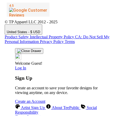
© TP Apparel LLC 2012 - 2025
United States - $ USD
Product Safety
Intellectual Property Policy
CA: Do Not Sell My
Personal Information
Privacy Policy
Terms
Welcome Guest!
Log In
Sign Up
Create an account to save your favorite designs for
viewing anytime, on any device.
Create an Account
Artist Sign Up
About TeePublic
Social
Responsibility