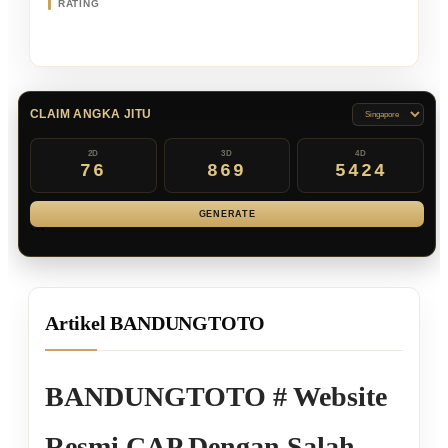
RATING
CLAIM ANGKA JITU
2D
3D
4D
76
869
5424
GENERATE
```
Artikel BANDUNGTOTO
BANDUNGTOTO # Website
Resmi CAP Dengan Salah