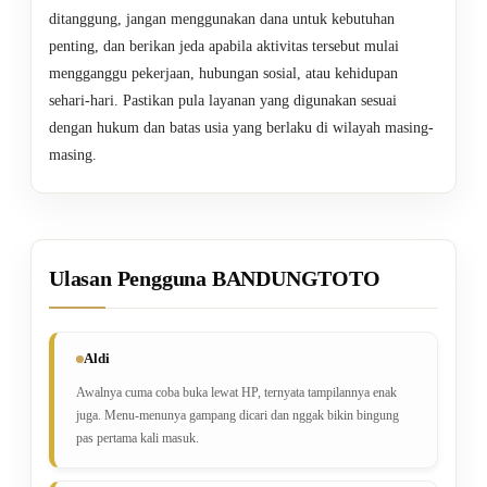
ditanggung, jangan menggunakan dana untuk kebutuhan
penting, dan berikan jeda apabila aktivitas tersebut mulai
mengganggu pekerjaan, hubungan sosial, atau kehidupan
sehari-hari. Pastikan pula layanan yang digunakan sesuai
dengan hukum dan batas usia yang berlaku di wilayah masing-
masing.
Ulasan Pengguna BANDUNGTOTO
Aldi
Awalnya cuma coba buka lewat HP, ternyata tampilannya enak
juga. Menu-menunya gampang dicari dan nggak bikin bingung
pas pertama kali masuk.