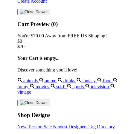
Create Account
Cart Preview (0)
You're
$70.00
Away from
FREE US Shipping!
$0
$70
Your Cart is empty...
Discover something you'll love!
animals
anime
drinks
fantasy
food
funny
movies
sci-fi
sports
television
vintage
Shop Designs
New Tees on Sale
Newest Designers
Tag Directory