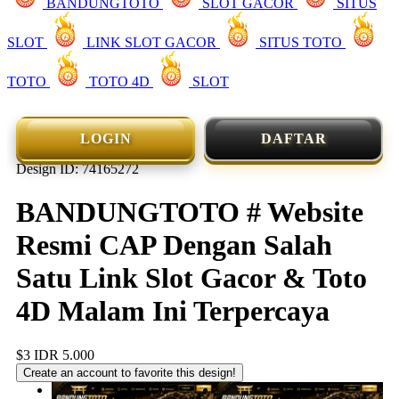
BANDUNGTOTO
SLOT GACOR
SITUS
SLOT
LINK SLOT GACOR
SITUS TOTO
TOTO
TOTO 4D
SLOT
LOGIN
DAFTAR
Design ID: 74165272
BANDUNGTOTO # Website
Resmi CAP Dengan Salah
Satu Link Slot Gacor & Toto
4D Malam Ini Terpercaya
$3
IDR 5.000
Create an account to favorite this design!