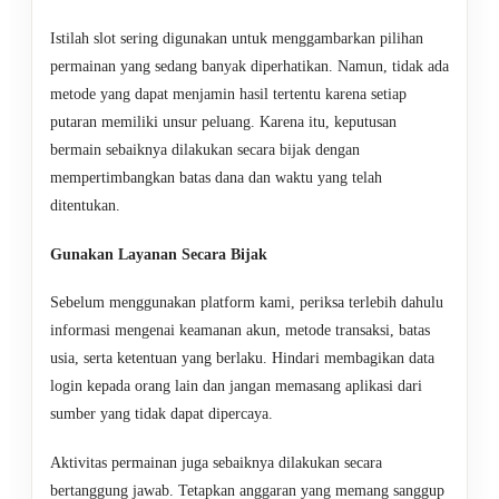
Istilah slot sering digunakan untuk menggambarkan pilihan
permainan yang sedang banyak diperhatikan. Namun, tidak ada
metode yang dapat menjamin hasil tertentu karena setiap
putaran memiliki unsur peluang. Karena itu, keputusan
bermain sebaiknya dilakukan secara bijak dengan
mempertimbangkan batas dana dan waktu yang telah
ditentukan.
Gunakan Layanan Secara Bijak
Sebelum menggunakan platform kami, periksa terlebih dahulu
informasi mengenai keamanan akun, metode transaksi, batas
usia, serta ketentuan yang berlaku. Hindari membagikan data
login kepada orang lain dan jangan memasang aplikasi dari
sumber yang tidak dapat dipercaya.
Aktivitas permainan juga sebaiknya dilakukan secara
bertanggung jawab. Tetapkan anggaran yang memang sanggup