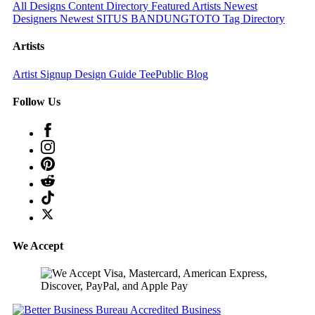
All Designs
Content Directory
Featured Artists
Newest
Designers
Newest SITUS BANDUNGTOTO
Tag Directory
Artists
Artist Signup
Design Guide
TeePublic Blog
Follow Us
We Accept