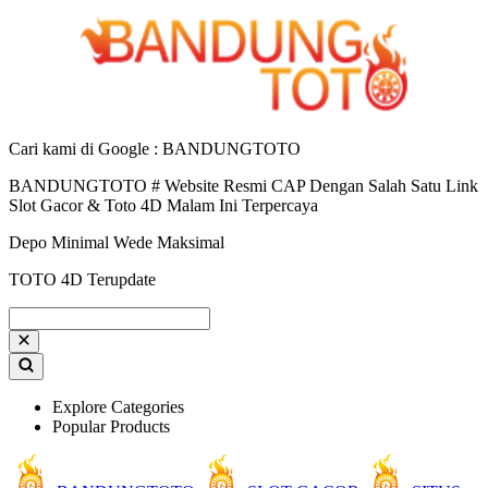
Cari kami di Google : BANDUNGTOTO
BANDUNGTOTO # Website Resmi CAP Dengan Salah Satu Link
Slot Gacor & Toto 4D Malam Ini Terpercaya
Depo Minimal Wede Maksimal
TOTO 4D Terupdate
Explore Categories
Popular Products