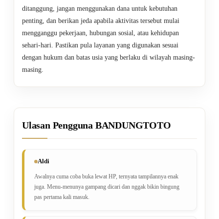
ditanggung, jangan menggunakan dana untuk kebutuhan
penting, dan berikan jeda apabila aktivitas tersebut mulai
mengganggu pekerjaan, hubungan sosial, atau kehidupan
sehari-hari. Pastikan pula layanan yang digunakan sesuai
dengan hukum dan batas usia yang berlaku di wilayah masing-
masing.
Ulasan Pengguna BANDUNGTOTO
Aldi
Awalnya cuma coba buka lewat HP, ternyata tampilannya enak
juga. Menu-menunya gampang dicari dan nggak bikin bingung
pas pertama kali masuk.