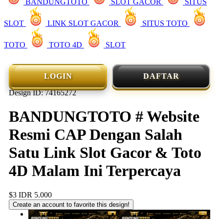
BANDUNGTOTO
SLOT GACOR
SITUS
SLOT
LINK SLOT GACOR
SITUS TOTO
TOTO
TOTO 4D
SLOT
LOGIN
DAFTAR
Design ID: 74165272
BANDUNGTOTO # Website
Resmi CAP Dengan Salah
Satu Link Slot Gacor & Toto
4D Malam Ini Terpercaya
$3
IDR 5.000
Create an account to favorite this design!