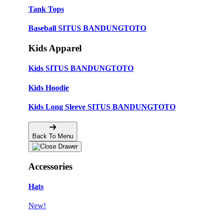
Tank Tops
Baseball SITUS BANDUNGTOTO
Kids Apparel
Kids SITUS BANDUNGTOTO
Kids Hoodie
Kids Long Sleeve SITUS BANDUNGTOTO
Back To Menu
Accessories
Hats
New!