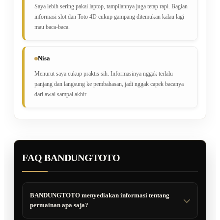
Saya lebih sering pakai laptop, tampilannya juga tetap rapi. Bagian
informasi slot dan Toto 4D cukup gampang ditemukan kalau lagi
mau baca-baca.
Nisa
Menurut saya cukup praktis sih. Informasinya nggak terlalu
panjang dan langsung ke pembahasan, jadi nggak capek bacanya
dari awal sampai akhir.
FAQ BANDUNGTOTO
BANDUNGTOTO menyediakan informasi tentang
permainan apa saja?