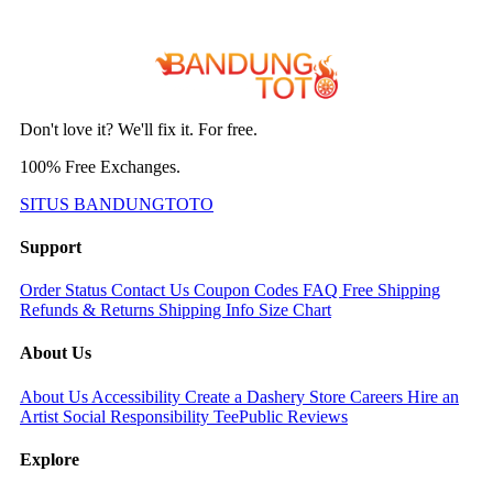
Don't love it? We'll fix it. For free.
100% Free Exchanges.
SITUS BANDUNGTOTO
Support
Order Status
Contact Us
Coupon Codes
FAQ
Free Shipping
Refunds & Returns
Shipping Info
Size Chart
About Us
About Us
Accessibility
Create a Dashery Store
Careers
Hire an
Artist
Social Responsibility
TeePublic Reviews
Explore