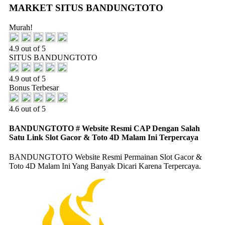
MARKET SITUS BANDUNGTOTO
Murah!
4.9 out of 5
SITUS BANDUNGTOTO
4.9 out of 5
Bonus Terbesar
4.6 out of 5
BANDUNGTOTO # Website Resmi CAP Dengan Salah
Satu Link Slot Gacor & Toto 4D Malam Ini Terpercaya
BANDUNGTOTO Website Resmi Permainan Slot Gacor &
Toto 4D Malam Ini Yang Banyak Dicari Karena Terpercaya.