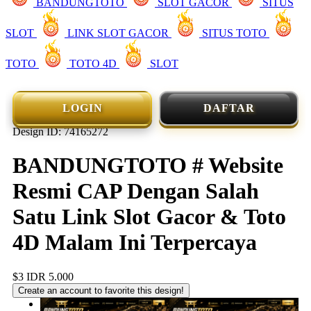
BANDUNGTOTO
SLOT GACOR
SITUS
SLOT
LINK SLOT GACOR
SITUS TOTO
TOTO
TOTO 4D
SLOT
LOGIN
DAFTAR
Design ID: 74165272
BANDUNGTOTO # Website
Resmi CAP Dengan Salah
Satu Link Slot Gacor & Toto
4D Malam Ini Terpercaya
$3
IDR 5.000
Create an account to favorite this design!