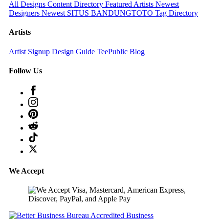
All Designs
Content Directory
Featured Artists
Newest
Designers
Newest SITUS BANDUNGTOTO
Tag Directory
Artists
Artist Signup
Design Guide
TeePublic Blog
Follow Us
We Accept