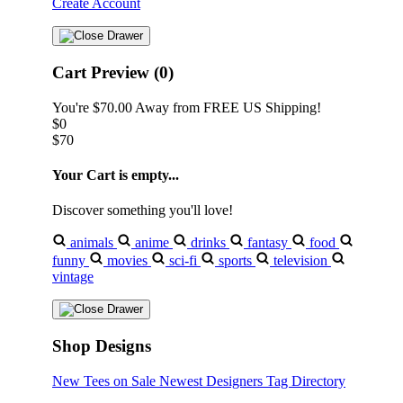
Create Account
Cart Preview (0)
You're
$70.00
Away from
FREE US Shipping!
$0
$70
Your Cart is empty...
Discover something you'll love!
animals
anime
drinks
fantasy
food
funny
movies
sci-fi
sports
television
vintage
Shop Designs
New Tees on Sale
Newest Designers
Tag Directory