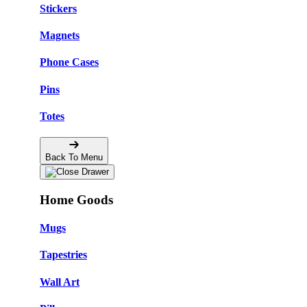
Stickers
Magnets
Phone Cases
Pins
Totes
Back To Menu
Home Goods
Mugs
Tapestries
Wall Art