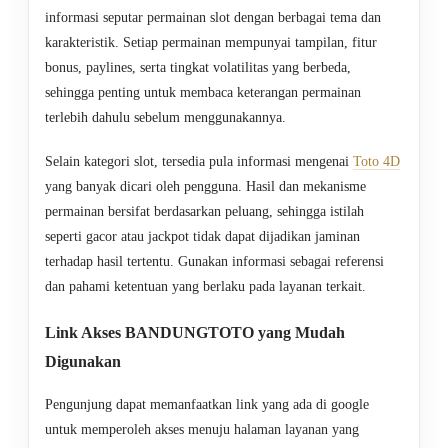
informasi seputar permainan slot dengan berbagai tema dan
karakteristik. Setiap permainan mempunyai tampilan, fitur
bonus, paylines, serta tingkat volatilitas yang berbeda,
sehingga penting untuk membaca keterangan permainan
terlebih dahulu sebelum menggunakannya.
Selain kategori slot, tersedia pula informasi mengenai
Toto 4D
yang banyak dicari oleh pengguna. Hasil dan mekanisme
permainan bersifat berdasarkan peluang, sehingga istilah
seperti gacor atau jackpot tidak dapat dijadikan jaminan
terhadap hasil tertentu. Gunakan informasi sebagai referensi
dan pahami ketentuan yang berlaku pada layanan terkait.
Link Akses BANDUNGTOTO yang Mudah
Digunakan
Pengunjung dapat memanfaatkan link yang ada di google
untuk memperoleh akses menuju halaman layanan yang