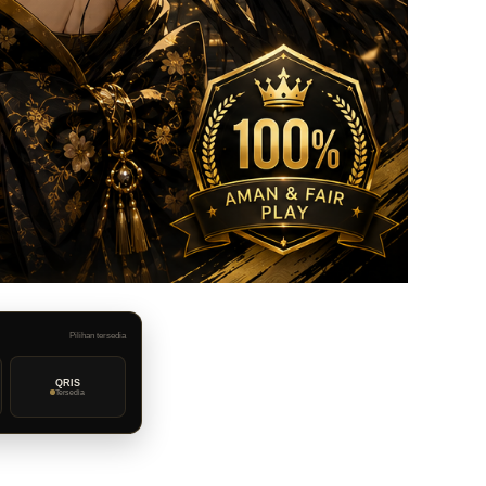
Pilihan tersedia
QRIS
Tersedia