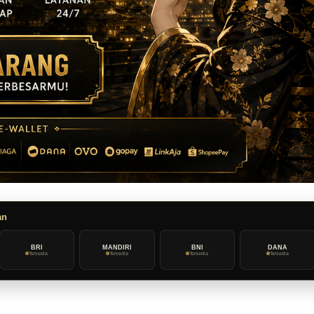
an
BRI
MANDIRI
BNI
DANA
Tersedia
Tersedia
Tersedia
Tersedia