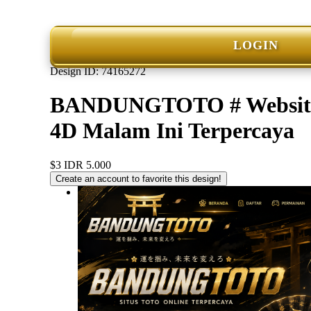
LOGIN
Design ID: 74165272
BANDUNGTOTO # Website R
4D Malam Ini Terpercaya
$3
IDR 5.000
Create an account to favorite this design!