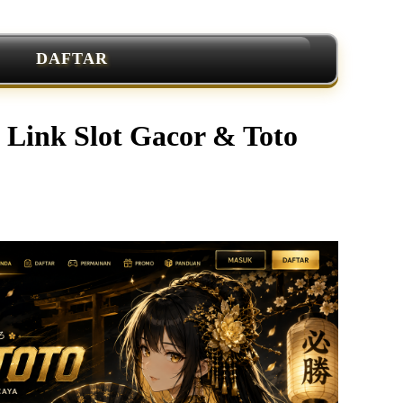
DAFTAR
ink Slot Gacor & Toto