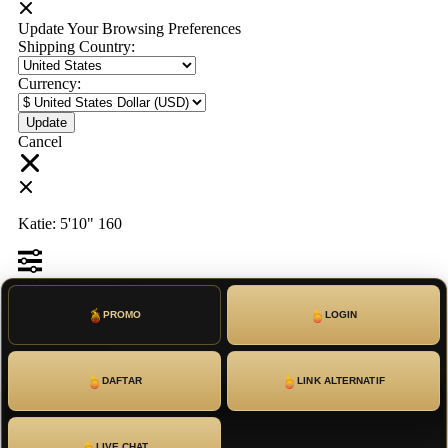
Update Your Browsing Preferences
Shipping Country:
Currency:
Cancel
Katie:
5'10"
160
Select your person:
Male
Female
PROMO
LOGIN
Height
Short
Med
Tall
Weight
DAFTAR
LINK ALTERNATIF
Slim
Avg
Heavy
View Size Chart
Dimas0***
WD
Rp2.250.000
Rizky2***
WD
Rp975.000
AldiK9***
WD
Rp625.000
Andika*
MEMBER WITHDRAW
LIVE CHAT