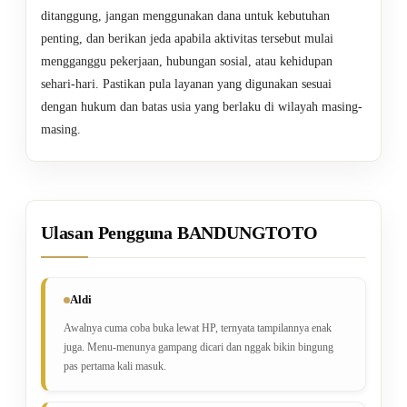
ditanggung, jangan menggunakan dana untuk kebutuhan
penting, dan berikan jeda apabila aktivitas tersebut mulai
mengganggu pekerjaan, hubungan sosial, atau kehidupan
sehari-hari. Pastikan pula layanan yang digunakan sesuai
dengan hukum dan batas usia yang berlaku di wilayah masing-
masing.
Ulasan Pengguna BANDUNGTOTO
Aldi
Awalnya cuma coba buka lewat HP, ternyata tampilannya enak
juga. Menu-menunya gampang dicari dan nggak bikin bingung
pas pertama kali masuk.