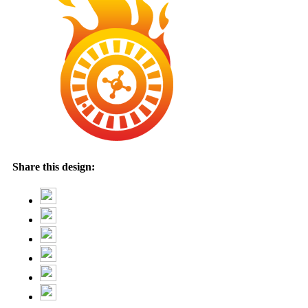
Share this design: