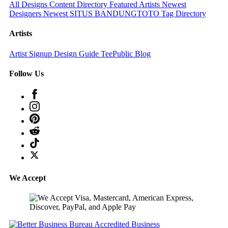
All Designs
Content Directory
Featured Artists
Newest
Designers
Newest SITUS BANDUNGTOTO
Tag Directory
Artists
Artist Signup
Design Guide
TeePublic Blog
Follow Us
We Accept