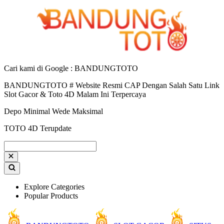
Cari kami di Google : BANDUNGTOTO
BANDUNGTOTO # Website Resmi CAP Dengan Salah Satu Link
Slot Gacor & Toto 4D Malam Ini Terpercaya
Depo Minimal Wede Maksimal
TOTO 4D Terupdate
Explore Categories
Popular Products