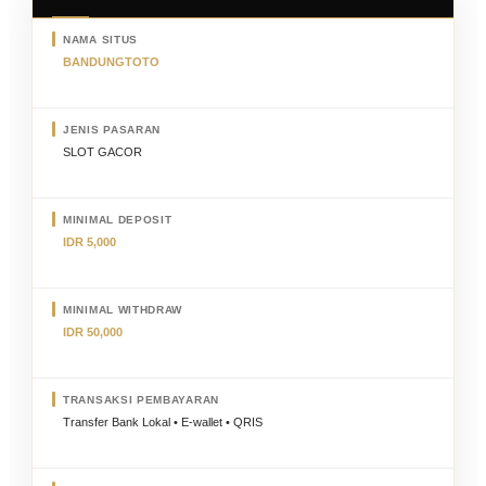
NAMA SITUS
BANDUNGTOTO
JENIS PASARAN
SLOT GACOR
MINIMAL DEPOSIT
IDR 5,000
MINIMAL WITHDRAW
IDR 50,000
TRANSAKSI PEMBAYARAN
Transfer Bank Lokal • E-wallet • QRIS