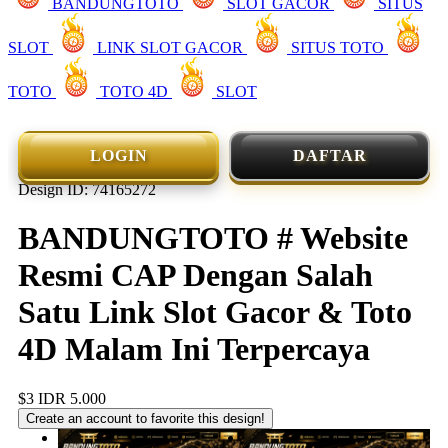
BANDUNGTOTO
SLOT GACOR
SITUS
SLOT
LINK SLOT GACOR
SITUS TOTO
TOTO
TOTO 4D
SLOT
LOGIN
DAFTAR
Design ID: 74165272
BANDUNGTOTO # Website
Resmi CAP Dengan Salah
Satu Link Slot Gacor & Toto
4D Malam Ini Terpercaya
$3
IDR 5.000
Create an account to favorite this design!