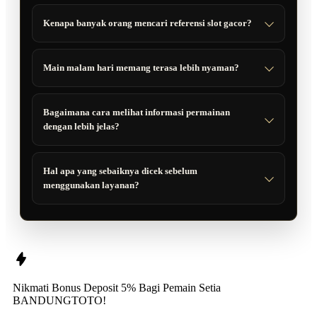
Kenapa banyak orang mencari referensi slot gacor?
Main malam hari memang terasa lebih nyaman?
Bagaimana cara melihat informasi permainan
dengan lebih jelas?
Hal apa yang sebaiknya dicek sebelum
menggunakan layanan?
Nikmati
Bonus Deposit 5%
Bagi Pemain Setia
BANDUNGTOTO!