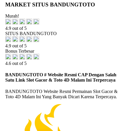
MARKET SITUS BANDUNGTOTO
Murah!
4.9 out of 5
SITUS BANDUNGTOTO
4.9 out of 5
Bonus Terbesar
4.6 out of 5
BANDUNGTOTO # Website Resmi CAP Dengan Salah
Satu Link Slot Gacor & Toto 4D Malam Ini Terpercaya
BANDUNGTOTO Website Resmi Permainan Slot Gacor &
Toto 4D Malam Ini Yang Banyak Dicari Karena Terpercaya.