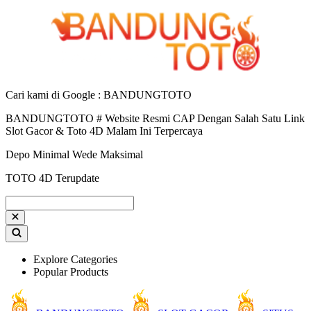
Cari kami di Google : BANDUNGTOTO
BANDUNGTOTO # Website Resmi CAP Dengan Salah Satu Link
Slot Gacor & Toto 4D Malam Ini Terpercaya
Depo Minimal Wede Maksimal
TOTO 4D Terupdate
Explore Categories
Popular Products