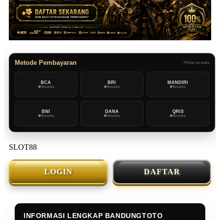
Metode Pembayaran
Pilihan tersedia
BCA
BRI
MANDIRI
Tersedia
Tersedia
Tersedia
BNI
DANA
QRIS
Tersedia
Tersedia
Tersedia
SLOT88
LOGIN
DAFTAR
INFORMASI LENGKAP BANDUNGTOTO