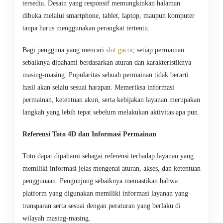
tersedia. Desain yang responsif memungkinkan halaman
dibuka melalui smartphone, tablet, laptop, maupun komputer
tanpa harus menggunakan perangkat tertentu.
Bagi pengguna yang mencari
slot gacor
, setiap permainan
sebaiknya dipahami berdasarkan aturan dan karakteristiknya
masing-masing. Popularitas sebuah permainan tidak berarti
hasil akan selalu sesuai harapan. Memeriksa informasi
permainan, ketentuan akun, serta kebijakan layanan merupakan
langkah yang lebih tepat sebelum melakukan aktivitas apa pun.
Referensi Toto 4D dan Informasi Permainan
Toto dapat dipahami sebagai referensi terhadap layanan yang
memiliki informasi jelas mengenai aturan, akses, dan ketentuan
penggunaan. Pengunjung sebaiknya memastikan bahwa
platform yang digunakan memiliki informasi layanan yang
transparan serta sesuai dengan peraturan yang berlaku di
wilayah masing-masing.