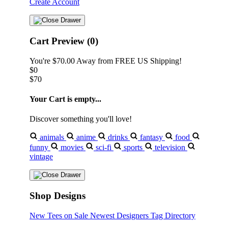
Create Account
Cart Preview (0)
You're
$70.00
Away from
FREE US Shipping!
$0
$70
Your Cart is empty...
Discover something you'll love!
animals
anime
drinks
fantasy
food
funny
movies
sci-fi
sports
television
vintage
Shop Designs
New Tees on Sale
Newest Designers
Tag Directory