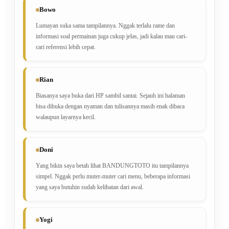
Bowo
Lumayan suka sama tampilannya. Nggak terlalu rame dan
informasi soal permainan juga cukup jelas, jadi kalau mau cari-
cari referensi lebih cepat.
Rian
Biasanya saya buka dari HP sambil santai. Sejauh ini halaman
bisa dibuka dengan nyaman dan tulisannya masih enak dibaca
walaupun layarnya kecil.
Doni
Yang bikin saya betah lihat BANDUNGTOTO itu tampilannya
simpel. Nggak perlu muter-muter cari menu, beberapa informasi
yang saya butuhin sudah kelihatan dari awal.
Yogi