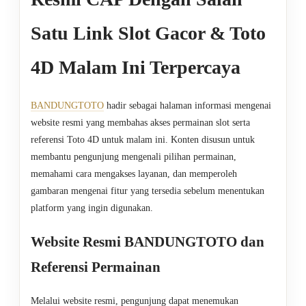
Satu Link Slot Gacor & Toto
4D Malam Ini Terpercaya
BANDUNGTOTO
hadir sebagai halaman informasi mengenai
website resmi yang membahas akses permainan slot serta
referensi Toto 4D untuk malam ini. Konten disusun untuk
membantu pengunjung mengenali pilihan permainan,
memahami cara mengakses layanan, dan memperoleh
gambaran mengenai fitur yang tersedia sebelum menentukan
platform yang ingin digunakan.
Website Resmi BANDUNGTOTO dan
Referensi Permainan
Melalui website resmi, pengunjung dapat menemukan