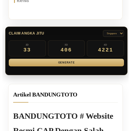
RATING
CLAIM ANGKA JITU
2D
3D
4D
33
406
4221
GENERATE
```
Artikel BANDUNGTOTO
BANDUNGTOTO # Website
Resmi CAP Dengan Salah