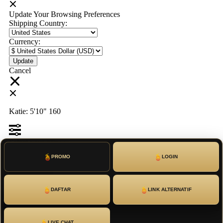
Update Your Browsing Preferences
Shipping Country:
Currency:
Cancel
Katie:
5'10"
160
Select your person:
Male
Female
PROMO
LOGIN
Height
Short
Med
Tall
Weight
DAFTAR
LINK ALTERNATIF
Slim
Avg
Heavy
View Size Chart
Dimas0***
WD
Rp2.250.000
Rizky2***
WD
Rp975.000
AldiK9***
WD
Rp625.000
Andika
MEMBER WITHDRAW
LIVE CHAT