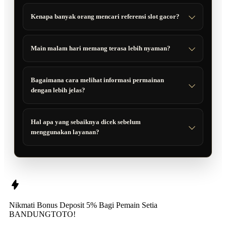
Kenapa banyak orang mencari referensi slot gacor?
Main malam hari memang terasa lebih nyaman?
Bagaimana cara melihat informasi permainan
dengan lebih jelas?
Hal apa yang sebaiknya dicek sebelum
menggunakan layanan?
Nikmati
Bonus Deposit 5%
Bagi Pemain Setia
BANDUNGTOTO!