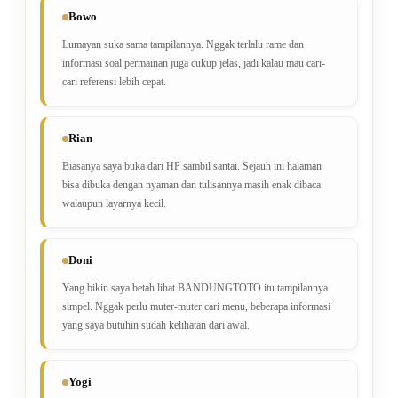
Bowo
Lumayan suka sama tampilannya. Nggak terlalu rame dan
informasi soal permainan juga cukup jelas, jadi kalau mau cari-
cari referensi lebih cepat.
Rian
Biasanya saya buka dari HP sambil santai. Sejauh ini halaman
bisa dibuka dengan nyaman dan tulisannya masih enak dibaca
walaupun layarnya kecil.
Doni
Yang bikin saya betah lihat BANDUNGTOTO itu tampilannya
simpel. Nggak perlu muter-muter cari menu, beberapa informasi
yang saya butuhin sudah kelihatan dari awal.
Yogi