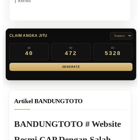
RATING
CLAIM ANGKA JITU
2D
3D
4D
40
472
5328
GENERATE
```
Artikel BANDUNGTOTO
BANDUNGTOTO # Website
Resmi CAP Dengan Salah