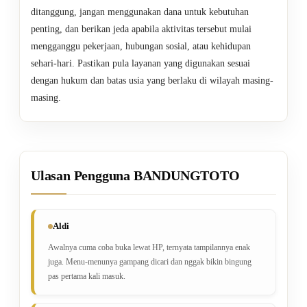
ditanggung, jangan menggunakan dana untuk kebutuhan
penting, dan berikan jeda apabila aktivitas tersebut mulai
mengganggu pekerjaan, hubungan sosial, atau kehidupan
sehari-hari. Pastikan pula layanan yang digunakan sesuai
dengan hukum dan batas usia yang berlaku di wilayah masing-
masing.
Ulasan Pengguna BANDUNGTOTO
Aldi
Awalnya cuma coba buka lewat HP, ternyata tampilannya enak
juga. Menu-menunya gampang dicari dan nggak bikin bingung
pas pertama kali masuk.