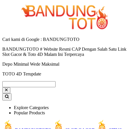
Cari kami di Google : BANDUNGTOTO
BANDUNGTOTO # Website Resmi CAP Dengan Salah Satu Link
Slot Gacor & Toto 4D Malam Ini Terpercaya
Depo Minimal Wede Maksimal
TOTO 4D Terupdate
Explore Categories
Popular Products