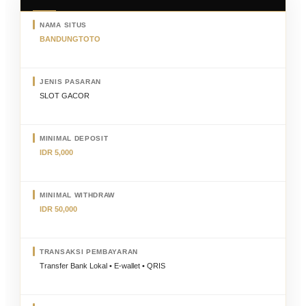
NAMA SITUS
BANDUNGTOTO
JENIS PASARAN
SLOT GACOR
MINIMAL DEPOSIT
IDR 5,000
MINIMAL WITHDRAW
IDR 50,000
TRANSAKSI PEMBAYARAN
Transfer Bank Lokal • E-wallet • QRIS