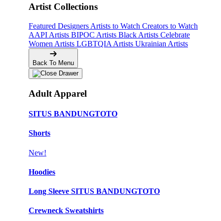
Artist Collections
Featured Designers
Artists to Watch
Creators to Watch
AAPI Artists
BIPOC Artists
Black Artists
Celebrate
Women Artists
LGBTQIA Artists
Ukrainian Artists
Back To Menu
Adult Apparel
SITUS BANDUNGTOTO
Shorts
New!
Hoodies
Long Sleeve SITUS BANDUNGTOTO
Crewneck Sweatshirts