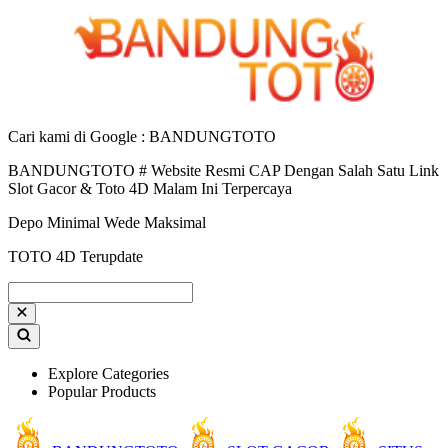
Cari kami di Google : BANDUNGTOTO
BANDUNGTOTO # Website Resmi CAP Dengan Salah Satu Link
Slot Gacor & Toto 4D Malam Ini Terpercaya
Depo Minimal Wede Maksimal
TOTO 4D Terupdate
Explore Categories
Popular Products