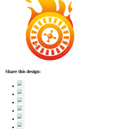
Share this design: