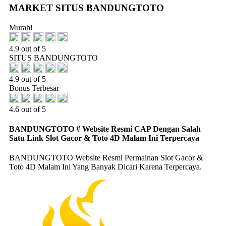
MARKET SITUS BANDUNGTOTO
Murah!
4.9 out of 5
SITUS BANDUNGTOTO
4.9 out of 5
Bonus Terbesar
4.6 out of 5
BANDUNGTOTO # Website Resmi CAP Dengan Salah
Satu Link Slot Gacor & Toto 4D Malam Ini Terpercaya
BANDUNGTOTO Website Resmi Permainan Slot Gacor &
Toto 4D Malam Ini Yang Banyak Dicari Karena Terpercaya.