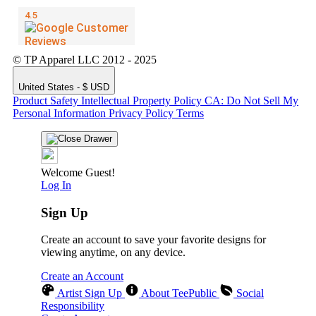
© TP Apparel LLC 2012 - 2025
United States - $ USD
Product Safety
Intellectual Property Policy
CA: Do Not Sell My
Personal Information
Privacy Policy
Terms
Welcome Guest!
Log In
Sign Up
Create an account to save your favorite designs for
viewing anytime, on any device.
Create an Account
Artist Sign Up
About TeePublic
Social
Responsibility