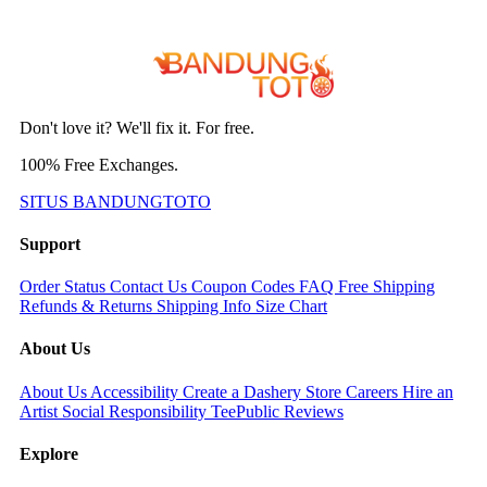
Don't love it? We'll fix it. For free.
100% Free Exchanges.
SITUS BANDUNGTOTO
Support
Order Status
Contact Us
Coupon Codes
FAQ
Free Shipping
Refunds & Returns
Shipping Info
Size Chart
About Us
About Us
Accessibility
Create a Dashery Store
Careers
Hire an
Artist
Social Responsibility
TeePublic Reviews
Explore