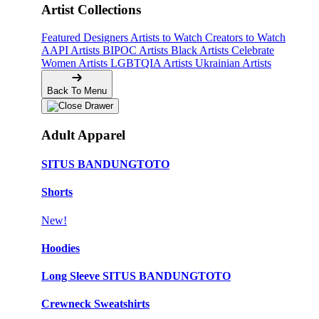
Artist Collections
Featured Designers
Artists to Watch
Creators to Watch
AAPI Artists
BIPOC Artists
Black Artists
Celebrate
Women Artists
LGBTQIA Artists
Ukrainian Artists
Back To Menu
Adult Apparel
SITUS BANDUNGTOTO
Shorts
New!
Hoodies
Long Sleeve SITUS BANDUNGTOTO
Crewneck Sweatshirts