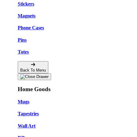
Stickers
Magnets
Phone Cases
Pins
Totes
Back To Menu
Home Goods
Mugs
Tapestries
Wall Art