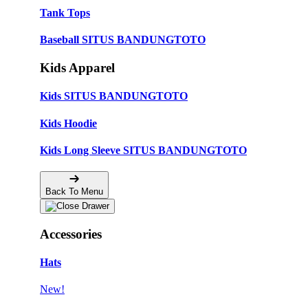
Tank Tops
Baseball SITUS BANDUNGTOTO
Kids Apparel
Kids SITUS BANDUNGTOTO
Kids Hoodie
Kids Long Sleeve SITUS BANDUNGTOTO
Back To Menu
Accessories
Hats
New!