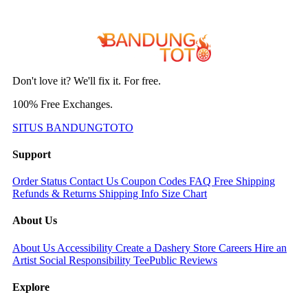
Don't love it? We'll fix it. For free.
100% Free Exchanges.
SITUS BANDUNGTOTO
Support
Order Status
Contact Us
Coupon Codes
FAQ
Free Shipping
Refunds & Returns
Shipping Info
Size Chart
About Us
About Us
Accessibility
Create a Dashery Store
Careers
Hire an
Artist
Social Responsibility
TeePublic Reviews
Explore