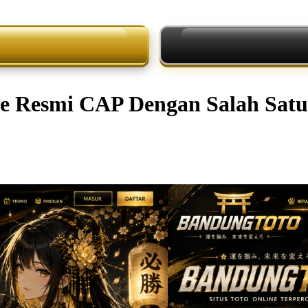
esmi CAP Dengan Salah Satu L