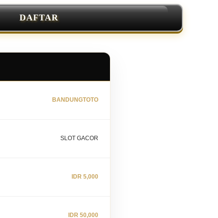
DAFTAR
BANDUNGTOTO
SLOT GACOR
IDR 5,000
IDR 50,000