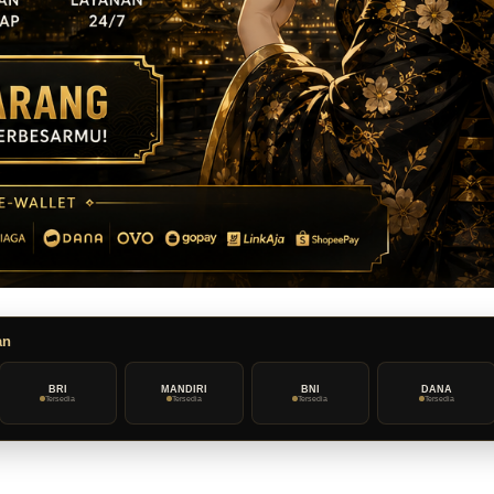
an
BRI
MANDIRI
BNI
DANA
Tersedia
Tersedia
Tersedia
Tersedia