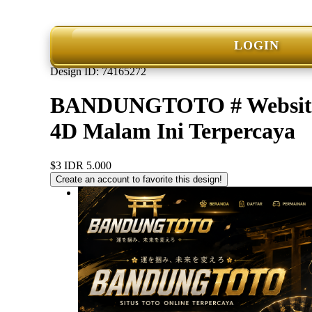
LOGIN
Design ID: 74165272
BANDUNGTOTO # Website R
4D Malam Ini Terpercaya
$3
IDR 5.000
Create an account to favorite this design!