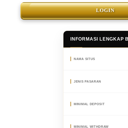
LOGIN
INFORMASI LENGKAP
NAMA SITUS
JENIS PASARAN
MINIMAL DEPOSIT
MINIMAL WITHDRAW