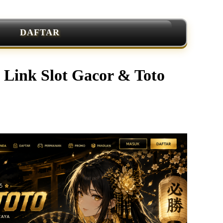
DAFTAR
ink Slot Gacor & Toto