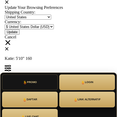
Update Your Browsing Preferences
Shipping Country:
Currency:
Cancel
Katie:
5'10"
160
Select your person:
Male
Female
PROMO
LOGIN
Height
Short
Med
Tall
Weight
DAFTAR
LINK ALTERNATIF
Slim
Avg
Heavy
View Size Chart
Dimas0***
WD
Rp2.250.000
Rizky2***
WD
Rp975.000
AldiK9***
WD
Rp625.000
Andika*
MEMBER WITHDRAW
LIVE CHAT