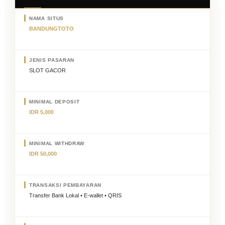
NAMA SITUS
BANDUNGTOTO
JENIS PASARAN
SLOT GACOR
MINIMAL DEPOSIT
IDR 5,000
MINIMAL WITHDRAW
IDR 50,000
TRANSAKSI PEMBAYARAN
Transfer Bank Lokal • E-wallet • QRIS