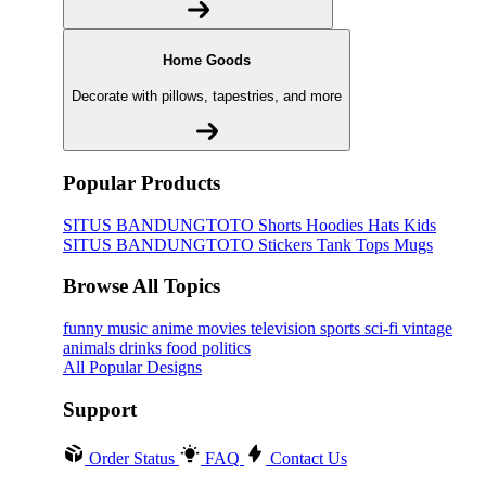
Home Goods
Decorate with pillows, tapestries, and more
Popular Products
SITUS BANDUNGTOTO
Shorts
Hoodies
Hats
Kids
SITUS BANDUNGTOTO
Stickers
Tank Tops
Mugs
Browse All Topics
funny
music
anime
movies
television
sports
sci-fi
vintage
animals
drinks
food
politics
All Popular Designs
Support
Order Status
FAQ
Contact Us