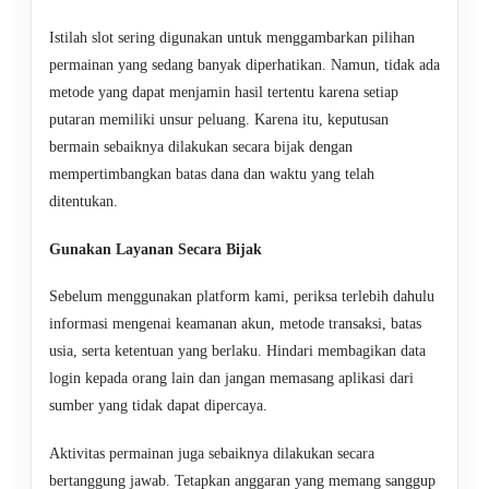
Istilah slot sering digunakan untuk menggambarkan pilihan
permainan yang sedang banyak diperhatikan. Namun, tidak ada
metode yang dapat menjamin hasil tertentu karena setiap
putaran memiliki unsur peluang. Karena itu, keputusan
bermain sebaiknya dilakukan secara bijak dengan
mempertimbangkan batas dana dan waktu yang telah
ditentukan.
Gunakan Layanan Secara Bijak
Sebelum menggunakan platform kami, periksa terlebih dahulu
informasi mengenai keamanan akun, metode transaksi, batas
usia, serta ketentuan yang berlaku. Hindari membagikan data
login kepada orang lain dan jangan memasang aplikasi dari
sumber yang tidak dapat dipercaya.
Aktivitas permainan juga sebaiknya dilakukan secara
bertanggung jawab. Tetapkan anggaran yang memang sanggup