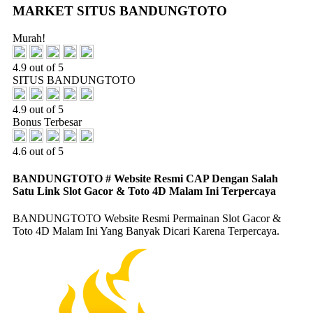
MARKET SITUS BANDUNGTOTO
Murah!
4.9 out of 5
SITUS BANDUNGTOTO
4.9 out of 5
Bonus Terbesar
4.6 out of 5
BANDUNGTOTO # Website Resmi CAP Dengan Salah
Satu Link Slot Gacor & Toto 4D Malam Ini Terpercaya
BANDUNGTOTO Website Resmi Permainan Slot Gacor &
Toto 4D Malam Ini Yang Banyak Dicari Karena Terpercaya.