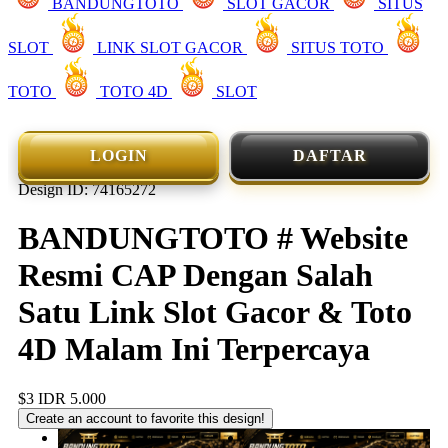
BANDUNGTOTO
SLOT GACOR
SITUS
SLOT
LINK SLOT GACOR
SITUS TOTO
TOTO
TOTO 4D
SLOT
LOGIN
DAFTAR
Design ID: 74165272
BANDUNGTOTO # Website
Resmi CAP Dengan Salah
Satu Link Slot Gacor & Toto
4D Malam Ini Terpercaya
$3
IDR 5.000
Create an account to favorite this design!