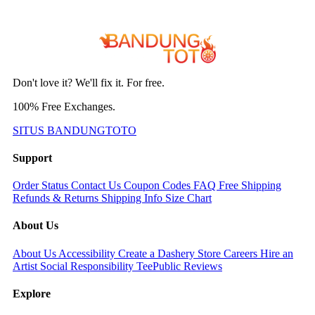
Don't love it? We'll fix it. For free.
100% Free Exchanges.
SITUS BANDUNGTOTO
Support
Order Status
Contact Us
Coupon Codes
FAQ
Free Shipping
Refunds & Returns
Shipping Info
Size Chart
About Us
About Us
Accessibility
Create a Dashery Store
Careers
Hire an
Artist
Social Responsibility
TeePublic Reviews
Explore