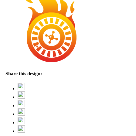
Share this design: