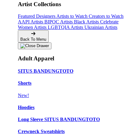
Artist Collections
Featured Designers
Artists to Watch
Creators to Watch
AAPI Artists
BIPOC Artists
Black Artists
Celebrate
Women Artists
LGBTQIA Artists
Ukrainian Artists
Back To Menu
Adult Apparel
SITUS BANDUNGTOTO
Shorts
New!
Hoodies
Long Sleeve SITUS BANDUNGTOTO
Crewneck Sweatshirts