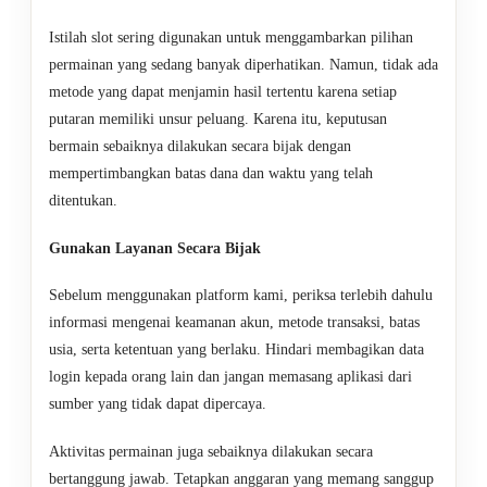
Istilah slot sering digunakan untuk menggambarkan pilihan
permainan yang sedang banyak diperhatikan. Namun, tidak ada
metode yang dapat menjamin hasil tertentu karena setiap
putaran memiliki unsur peluang. Karena itu, keputusan
bermain sebaiknya dilakukan secara bijak dengan
mempertimbangkan batas dana dan waktu yang telah
ditentukan.
Gunakan Layanan Secara Bijak
Sebelum menggunakan platform kami, periksa terlebih dahulu
informasi mengenai keamanan akun, metode transaksi, batas
usia, serta ketentuan yang berlaku. Hindari membagikan data
login kepada orang lain dan jangan memasang aplikasi dari
sumber yang tidak dapat dipercaya.
Aktivitas permainan juga sebaiknya dilakukan secara
bertanggung jawab. Tetapkan anggaran yang memang sanggup