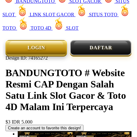
BANDUNGTOTO
SLOT GACOR
SITUS
SLOT
LINK SLOT GACOR
SITUS TOTO
TOTO
TOTO 4D
SLOT
LOGIN
DAFTAR
Design ID: 74165272
BANDUNGTOTO # Website
Resmi CAP Dengan Salah
Satu Link Slot Gacor & Toto
4D Malam Ini Terpercaya
$3
IDR 5.000
Create an account to favorite this design!