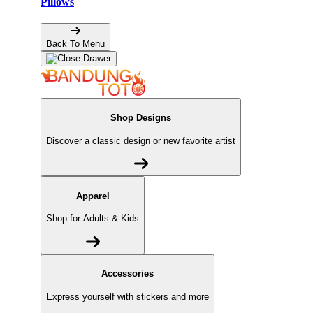
Pillows
Back To Menu
Shop Designs
Discover a classic design or new favorite artist
Apparel
Shop for Adults & Kids
Accessories
Express yourself with stickers and more