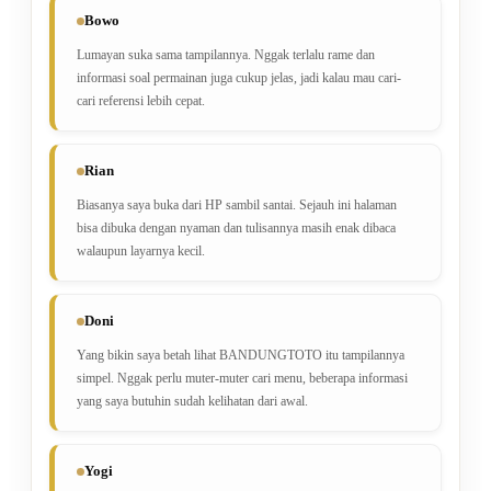
Bowo
Lumayan suka sama tampilannya. Nggak terlalu rame dan
informasi soal permainan juga cukup jelas, jadi kalau mau cari-
cari referensi lebih cepat.
Rian
Biasanya saya buka dari HP sambil santai. Sejauh ini halaman
bisa dibuka dengan nyaman dan tulisannya masih enak dibaca
walaupun layarnya kecil.
Doni
Yang bikin saya betah lihat BANDUNGTOTO itu tampilannya
simpel. Nggak perlu muter-muter cari menu, beberapa informasi
yang saya butuhin sudah kelihatan dari awal.
Yogi