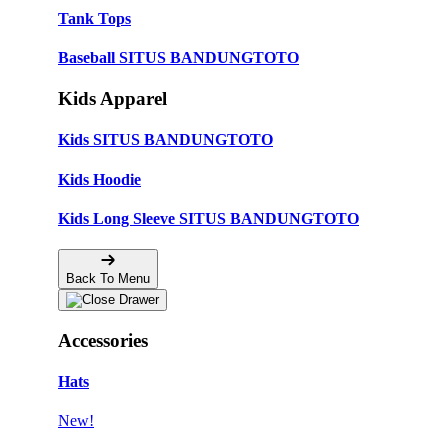
Tank Tops
Baseball SITUS BANDUNGTOTO
Kids Apparel
Kids SITUS BANDUNGTOTO
Kids Hoodie
Kids Long Sleeve SITUS BANDUNGTOTO
Back To Menu
Accessories
Hats
New!