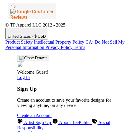
© TP Apparel LLC 2012 - 2025
United States - $ USD
Product Safety
Intellectual Property Policy
CA: Do Not Sell My
Personal Information
Privacy Policy
Terms
Welcome Guest!
Log In
Sign Up
Create an account to save your favorite designs for
viewing anytime, on any device.
Create an Account
Artist Sign Up
About TeePublic
Social
Responsibility