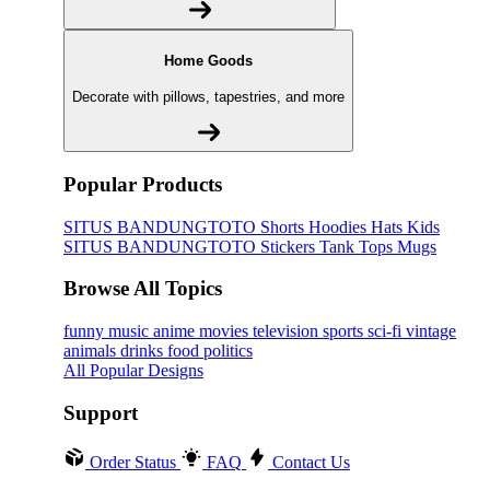
Home Goods
Decorate with pillows, tapestries, and more
Popular Products
SITUS BANDUNGTOTO
Shorts
Hoodies
Hats
Kids
SITUS BANDUNGTOTO
Stickers
Tank Tops
Mugs
Browse All Topics
funny
music
anime
movies
television
sports
sci-fi
vintage
animals
drinks
food
politics
All Popular Designs
Support
Order Status
FAQ
Contact Us