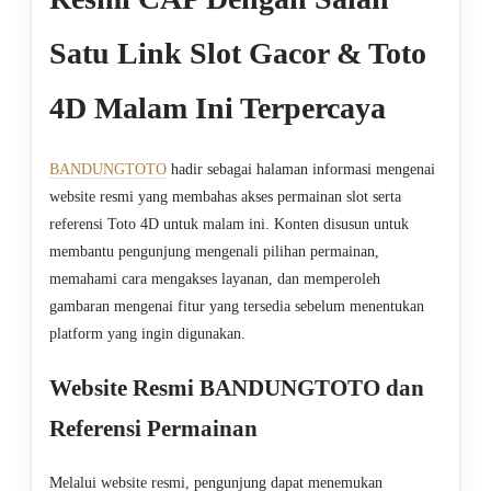
Satu Link Slot Gacor & Toto
4D Malam Ini Terpercaya
BANDUNGTOTO
hadir sebagai halaman informasi mengenai
website resmi yang membahas akses permainan slot serta
referensi Toto 4D untuk malam ini. Konten disusun untuk
membantu pengunjung mengenali pilihan permainan,
memahami cara mengakses layanan, dan memperoleh
gambaran mengenai fitur yang tersedia sebelum menentukan
platform yang ingin digunakan.
Website Resmi BANDUNGTOTO dan
Referensi Permainan
Melalui website resmi, pengunjung dapat menemukan