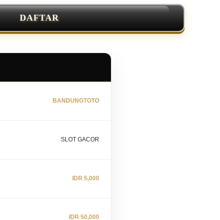
DAFTAR
BANDUNGTOTO
SLOT GACOR
IDR 5,000
IDR 50,000