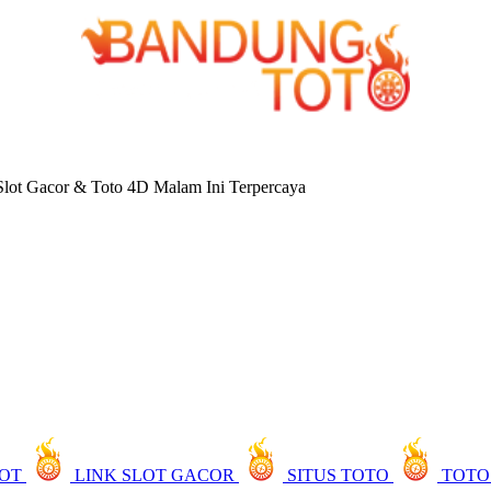
t Gacor & Toto 4D Malam Ini Terpercaya
LOT
LINK SLOT GACOR
SITUS TOTO
TOTO