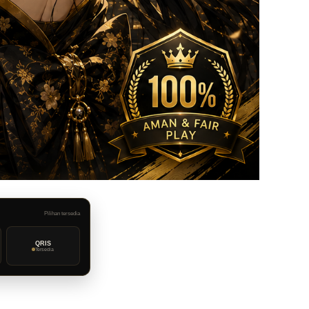
Pilihan tersedia
QRIS
Tersedia